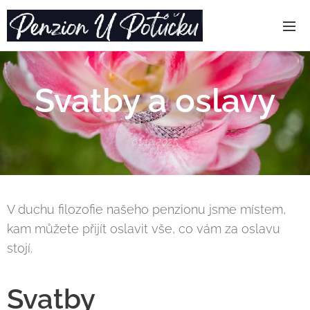
Svatby a oslavy
01.12.2025
V duchu filozofie našeho penzionu jsme místem,
kam můžete přijít oslavit vše, co vám za oslavu
stojí.
Svatby