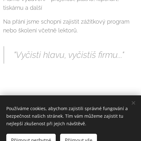
tiskárnu a další
Na přání jsme schopni zajistit zážitkový program
nebo školení včetně lektorů.
"Vyčisti hlavu, vyčistíš firmu..."
Share
Používáme cookies, abychom zajistili správné fungování a
bezpečnost našich stránek. Tím vám můžeme zajistit tu
nejlepší zkušenost při jejich návštěvě.
© 2026 Všechna práva vyhrazena
Přijmout nezbytné
Přijmout vše