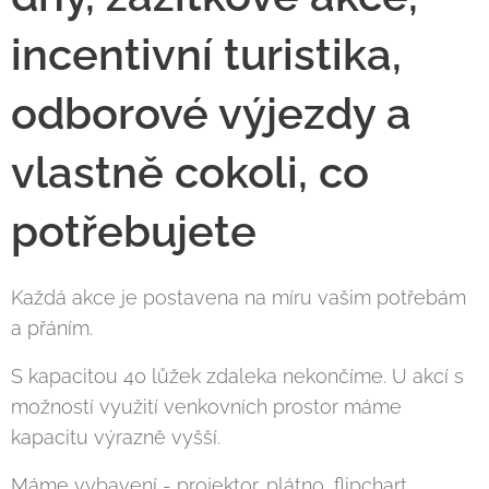
incentivní turistika,
odborové výjezdy a
vlastně cokoli, co
potřebujete
Každá akce je postavena na míru vašim potřebám
a přáním.
S kapacitou 40 lůžek zdaleka nekončíme. U akcí s
možností využití venkovních prostor máme
kapacitu výrazně vyšší.
Máme vybavení - projektor, plátno, flipchart,