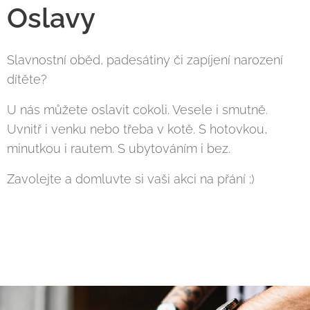
Oslavy
Slavnostní oběd, padesátiny či zapíjení narození
dítěte?
U nás můžete oslavit cokoli. Vesele i smutně.
Uvnitř i venku nebo třeba v kotě. S hotovkou,
minutkou i rautem. S ubytováním i bez.
Zavolejte a domluvte si vaši akci na přání ;)