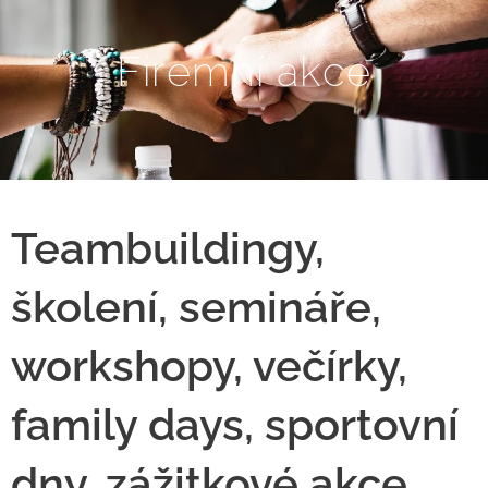
Firemní akce
Teambuildingy,
školení, semináře,
workshopy, večírky,
family days, sportovní
dny, zážitkové akce,