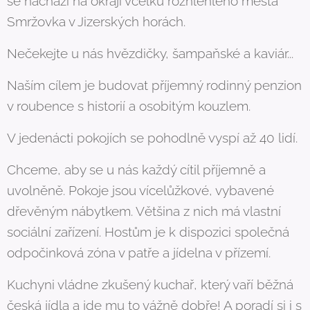
se nachází na okraji vcelku rozhlehlého města
Smržovka v Jizerských horách.
Nečekejte u nás hvězdičky, šampaňské a kaviár...
Naším cílem je budovat příjemný rodinný penzion
v roubence s historií a osobitým kouzlem.
V jedenácti pokojích se pohodlně vyspí až 40 lidí.
Chceme, aby se u nás každý cítil příjemně a
uvolněně. Pokoje jsou vícelůžkové, vybavené
dřevěným nábytkem. Většina z nich má vlastní
sociální zařízení. Hostům je k dispozici společná
odpočinková zóna v patře a jídelna v přízemí.
Kuchyni vládne zkušený kuchař, který vaří běžná
česká jídla a jde mu to vážně dobře! A poradí si i s